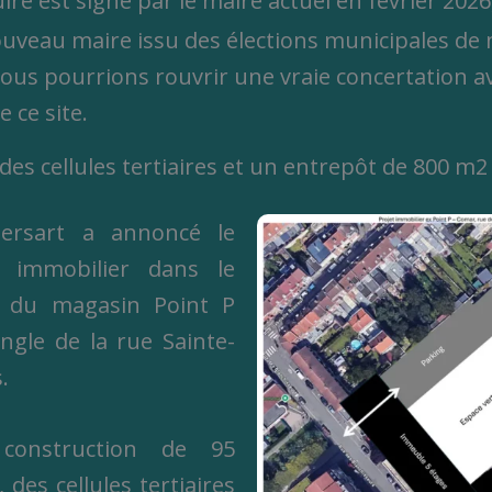
uire est signé par le maire actuel en février 202
uveau maire issu des élections municipales de 
nous pourrions rouvrir une vraie concertation av
e ce site.
s cellules tertiaires et un entrepôt de 800 m2
ersart a annoncé le
 immobilier dans le
te du magasin Point P
ngle de la rue Sainte-
.
construction de 95
es cellules tertiaires