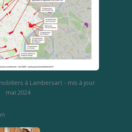
obiliers à Lambersart - mis à jour
mai 2024
on