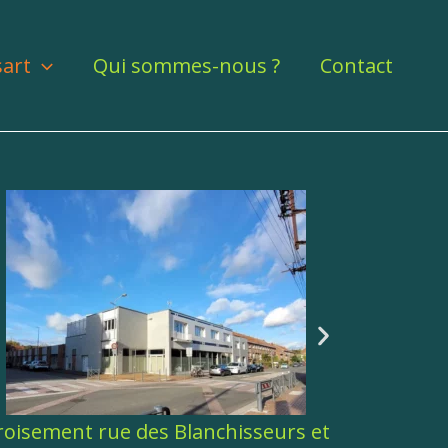
sart
Qui sommes-nous ?
Contact
Ex site Point P Comar avenue Sainte-
rue