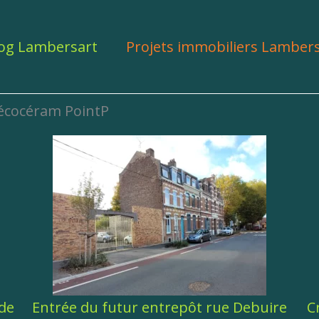
og Lambersart
Projets immobiliers Lamber
Décocéram PointP
ebuire
Croisement rue des Blanchisseurs et