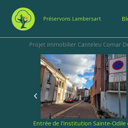
Aller
au
Bl
Préservons Lambersart
contenu
Projet immobilier Canteleu Comar 
ainte-Odile de
Entrée du futur entrepôt rue D