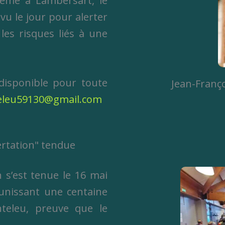
18ème à Lambersart, le
 vu le jour pour alerter
 les risques liés à une
 disponible pour toute
Jean-Franço
eleu59130@gmail.com
ertation" tendue
 s’est tenue le 16 mai
réunissant une centaine
nteleu, preuve que le