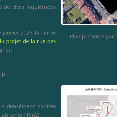
e de vives inquiétudes
 janvier 2025, la mairie
Plan présenté par l
du projet de la rue des
igner.
uplé
plus densément habitée
abitants / Km2).