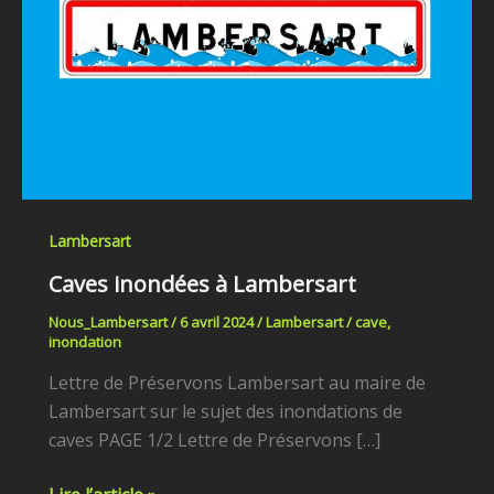
Lambersart
Caves inondées à Lambersart
Nous_Lambersart
/
6 avril 2024
/
Lambersart
/
cave
,
inondation
Lettre de Préservons Lambersart au maire de
Lambersart sur le sujet des inondations de
caves PAGE 1/2 Lettre de Préservons […]