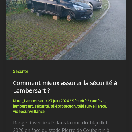
sécurité
à
Lambersart
?
Sécurité
Comment mieux assurer la sécurité à
Lambersart ?
Nous_Lambersart
/
27 juin 2024
/
Sécurité
/
caméras
,
lambersart
,
sécurité
,
téléprotection
,
télésurveillance
,
vidéosurveillance
Range Rover brulé dans la nuit du 14 juillet
2026 en face du stade Pierre de Coubertin à